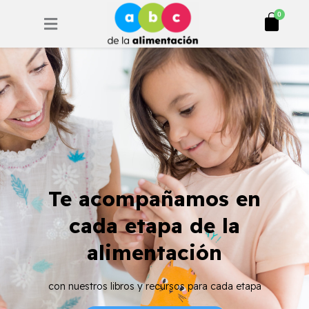
Ir
Cart
0
al
contenido
Te acompañamos en
cada etapa de la
alimentación
con nuestros libros y recursos para cada etapa