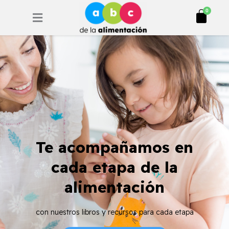
Ir
Cart
0
al
contenido
Te acompañamos en
cada etapa de la
alimentación
con nuestros libros y recursos para cada etapa