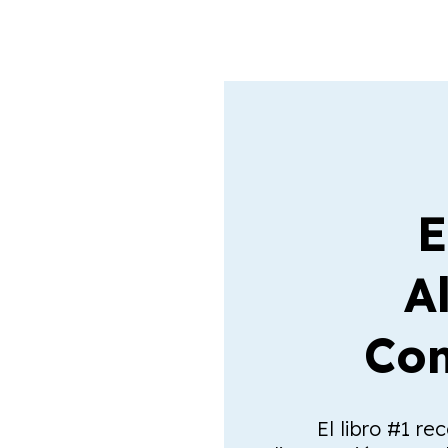
E
A
Com
El libro #1 re