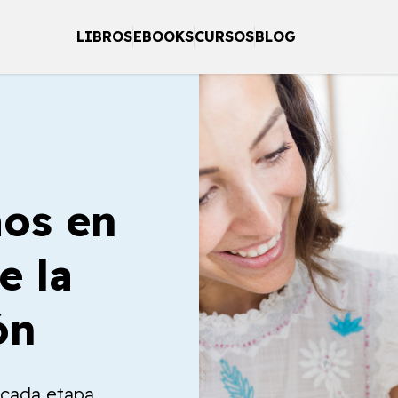
LIBROS
EBOOKS
CURSOS
BLOG
os en
e la
ón
a cada etapa