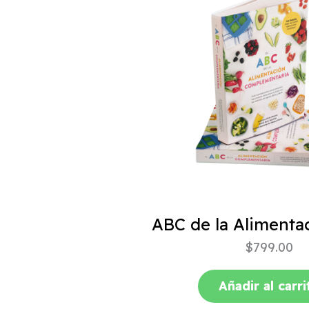
$
799.00
Añadir al carri