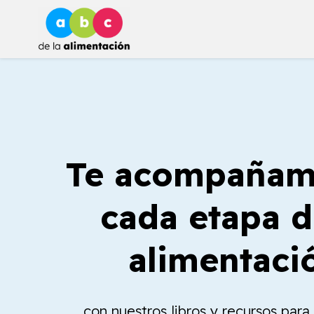
Ir
al
contenido
Te acompañam
cada etapa d
alimentaci
con nuestros libros y recursos par