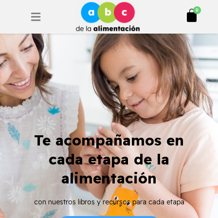
Ir
Cart
0
al
contenido
Te acompañamos en
cada etapa de la
alimentación
con nuestros libros y recursos para cada etapa