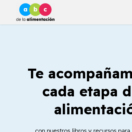
Ir
al
contenido
Te acompañam
cada etapa d
alimentaci
con nuestros libros y recursos par