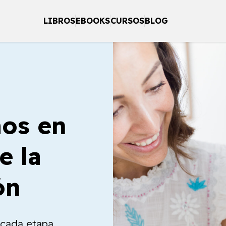
LIBROS
EBOOKS
CURSOS
BLOG
os en
e la
ón
a cada etapa