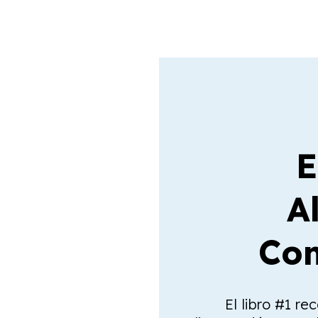
E
A
Com
El libro #1 re