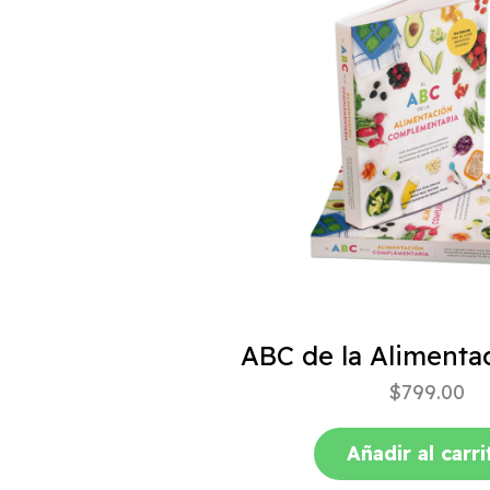
$
799.00
Añadir al carri