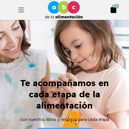
Ir
Cart
0
al
contenido
Te acompañamos en
cada etapa de la
alimentación
con nuestros libros y recursos para cada etapa