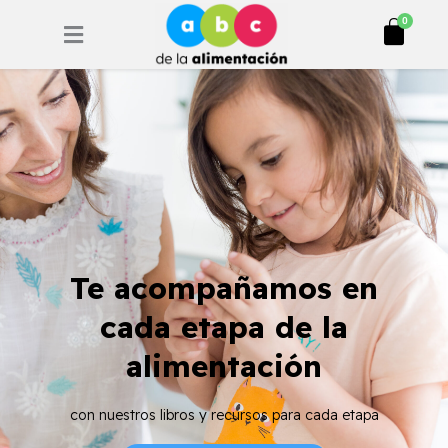
Ir
Cart
0
al
contenido
Te acompañamos en
cada etapa de la
alimentación
con nuestros libros y recursos para cada etapa