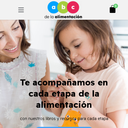
Ir
Cart
0
al
contenido
Te acompañamos en
cada etapa de la
alimentación
con nuestros libros y recursos para cada etapa