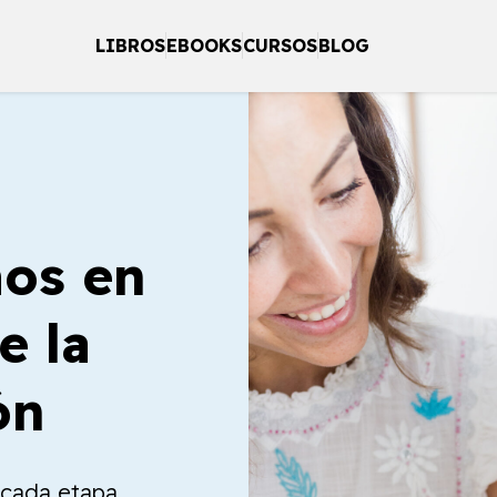
LIBROS
EBOOKS
CURSOS
BLOG
os en
e la
ón
a cada etapa