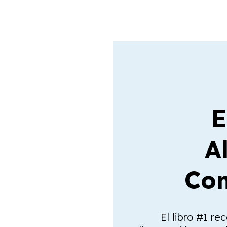
E
A
Com
El libro #1 re