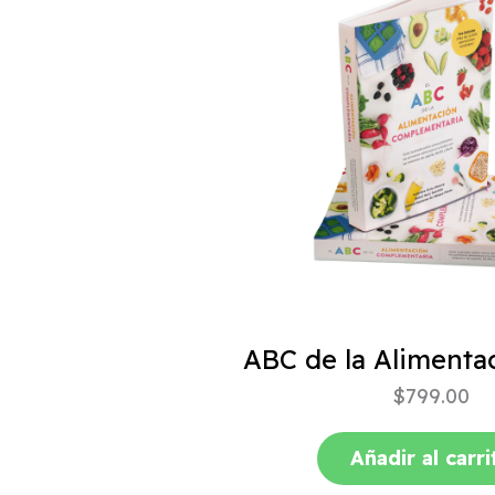
$
799.00
Añadir al carri