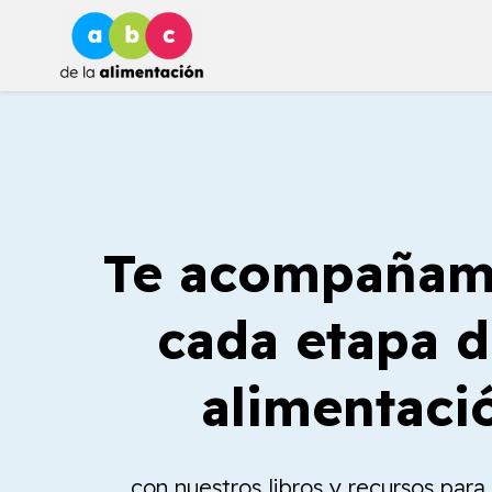
Ir
al
contenido
Te acompañam
cada etapa d
alimentaci
con nuestros libros y recursos par