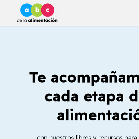
Ir
al
contenido
Te acompañam
cada etapa d
alimentaci
con nuestros libros y recursos par