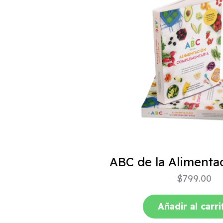
$
799.00
Añadir al carri