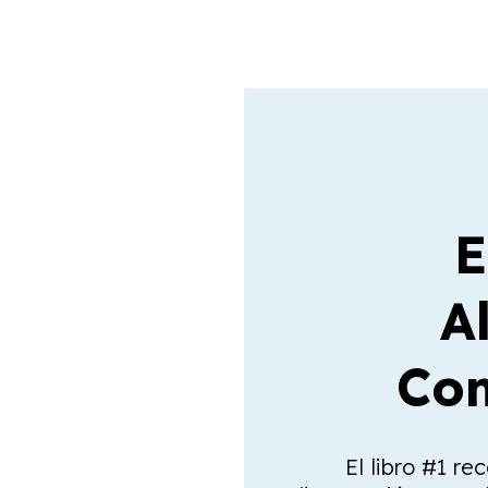
E
A
Com
El libro #1 re