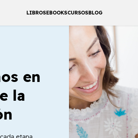
LIBROS
EBOOKS
CURSOS
BLOG
os en
e la
ón
a cada etapa