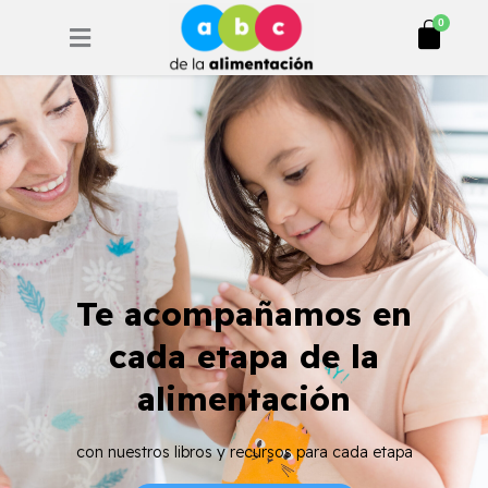
Ir
Cart
0
al
contenido
Te acompañamos en
cada etapa de la
alimentación
con nuestros libros y recursos para cada etapa