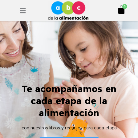
Ir
Cart
0
al
contenido
Te acompañamos en
cada etapa de la
alimentación
con nuestros libros y recursos para cada etapa