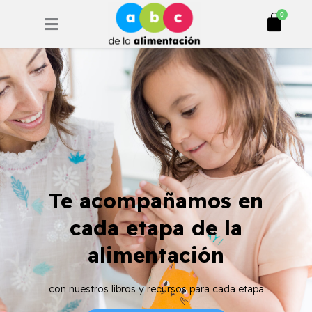
Ir
Cart
0
al
contenido
Te acompañamos en
cada etapa de la
alimentación
con nuestros libros y recursos para cada etapa