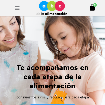
Ir
Cart
0
al
contenido
Te acompañamos en
cada etapa de la
alimentación
con nuestros libros y recursos para cada etapa