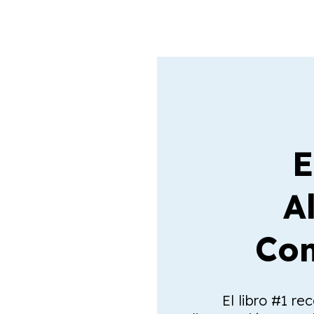
E
A
Com
El libro #1 re