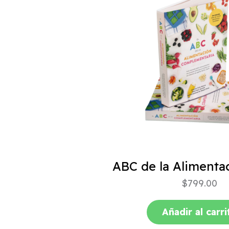
$
799.00
Añadir al carri