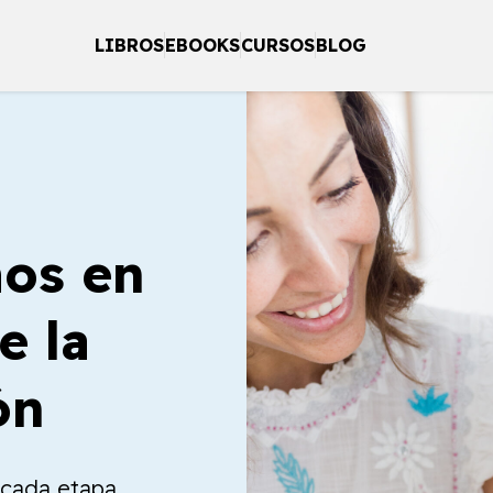
LIBROS
EBOOKS
CURSOS
BLOG
os en
e la
ón
a cada etapa