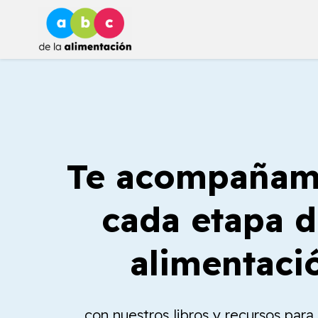
Ir
al
contenido
Te acompañam
cada etapa d
alimentaci
con nuestros libros y recursos par