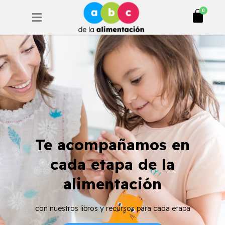
Ir
Cart
0
al
contenido
Te acompañamos en
cada etapa de la
alimentación
con nuestros libros y recursos para cada etapa