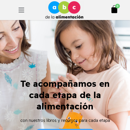
Ir
Cart
0
al
contenido
Te acompañamos en
cada etapa de la
alimentación
con nuestros libros y recursos para cada etapa