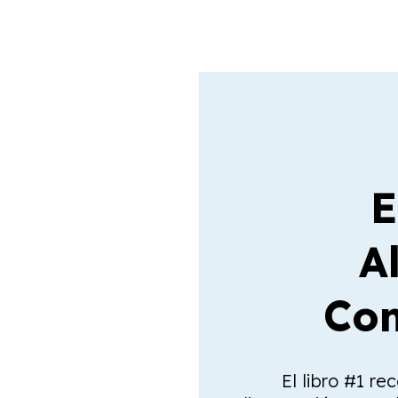
E
A
Com
El libro #1 re