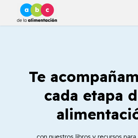
Ir
al
contenido
Te acompañam
cada etapa d
alimentaci
con nuestros libros y recursos par