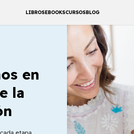
LIBROS
EBOOKS
CURSOS
BLOG
os en
e la
ón
a cada etapa