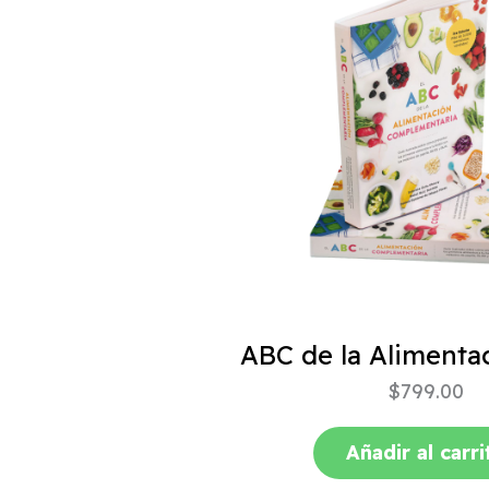
$
799.00
Añadir al carri