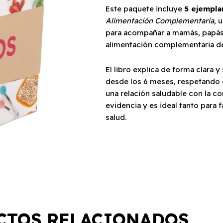
cantidad
Este paquete incluye
5 ejemplar
Alimentación Complementaria
, 
para acompañar a mamás, papás y
alimentación complementaria de
El libro explica de forma clara y
desde los 6 meses, respetando 
una relación saludable con la c
evidencia y es ideal tanto para 
salud.
CTOS RELACIONADOS