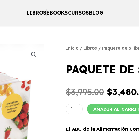
LIBROS
EBOOKS
CURSOS
BLOG
Inicio
/
Libros
/ Paquete de 5 li
PAQUETE DE 
El
$
3,995.00
$
3,480
precio
origina
Paquete
AÑADIR AL CARRI
era:
de
$3,995.
5
El ABC de la Alimentación Co
libros
ABC