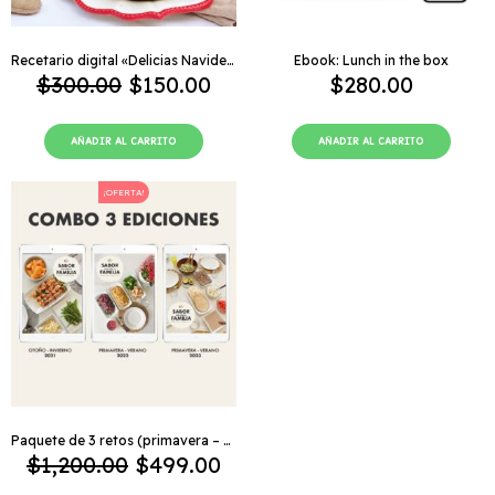
Recetario digital «Delicias Navideñas»
Ebook: Lunch in the box
$
300.00
$
150.00
$
280.00
AÑADIR AL CARRITO
AÑADIR AL CARRITO
El
El
¡OFERTA!
precio
precio
original
actual
era:
es:
$1,200.00.
$499.00.
Paquete de 3 retos (primavera – verano 2023, otoño 2022 y primavera – verano 2022)
$
1,200.00
$
499.00