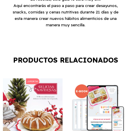
Aquí encontrarás el paso a paso para crear desayunos,
snacks, comidas y cenas nutritivas durante 21 días y de
esta manera crear nuevos hábitos alimenticios de una
manera muy sencilla.
PRODUCTOS RELACIONADOS
El
El
¡OFERTA!
precio
precio
original
actual
era:
es:
$300.00.
$150.00.