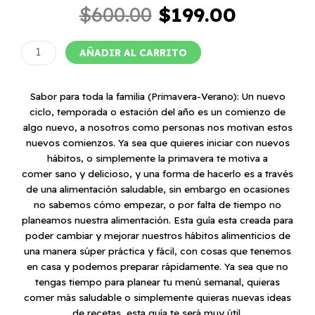
El
El
$
600.00
$
199.00
precio
precio
original
actual
Sabor
AÑADIR AL CARRITO
era:
es:
para
$600.00.
$199.00
toda
la
Sabor para toda la familia (Primavera-Verano): Un nuevo
familia
ciclo, temporada o estación del año es un comienzo de
(Primavera-
algo nuevo, a nosotros como personas nos motivan estos
Verano)
nuevos comienzos. Ya sea que quieres iniciar con nuevos
cantidad
hábitos, o simplemente la primavera te motiva a
comer sano y delicioso, y una forma de hacerlo es a través
de una alimentación saludable, sin embargo en ocasiones
no sabemos cómo empezar, o por falta de tiempo no
planeamos nuestra alimentación. Esta guía esta creada para
poder cambiar y mejorar nuestros hábitos alimenticios de
una manera súper práctica y fácil, con cosas que tenemos
en casa y podemos preparar rápidamente. Ya sea que no
tengas tiempo para planear tu menú semanal, quieras
comer más saludable o simplemente quieras nuevas ideas
de recetas, esta guía te será muy útil.